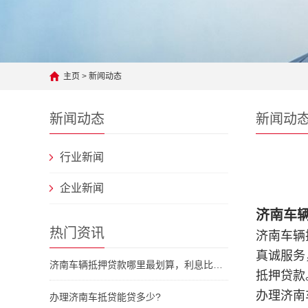
主页
>
新闻动态
新闻动态
新闻动
行业新闻
企业新闻
济南车
热门资讯
济南车辆
真诚服务
济南车辆抵押贷款哪里最划算，利息比较合适呢?
抵押贷款
办理济南
办理济南车抵贷能贷多少?