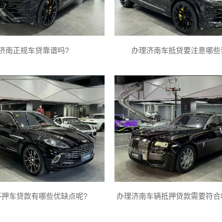
济南正规车贷靠谱吗?
办理济南车抵贷要注意哪些
不押车贷款有哪些优缺点呢?
办理济南车辆抵押贷款需要符合