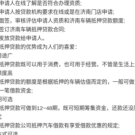
申请人在线了解是否符合办理资质;
申请人按贷款机构要求在线或是在济南门店申请;
面签，审核评估申请人资质和济南车辆抵押贷款额度;
签订济南车辆抵押贷款合同;
发放贷款给申请人。
抵押贷款的优势成为人们的喜爱：
用途广
抵押贷款既可以用于消费，也可用于经营。不管是生活上
额度高
抵押贷款的额度是根据抵押的车辆估值而定的，一般可做到
一笔借款资金;
期可选
抵押贷款可做到12~48期，既可短期筹集资金，还款还没
优
抵押贷款公司抵押汽车借款有享受借款优惠的规定;
方式可选