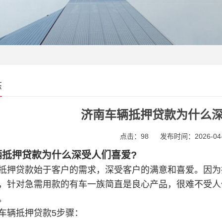
态
济南车辆抵押贷款为什么深
点击：
98
发布时间：2026-04-2
辆抵押贷款为什么深受人们喜爱?
抵押贷款始于客户的需求，深受客户的满意和喜爱。因为
，针对急需用款的有车一族简直是良心产品，很难不受人
。
车辆抵押贷款5步骤：