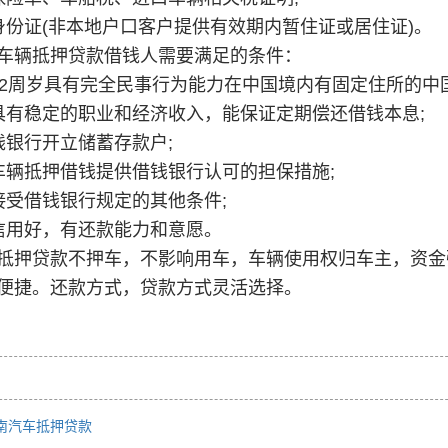
身份证(非本地户口客户提供有效期内暂住证或居住证)。
车辆抵押贷款借钱人需要满足的条件：
22周岁具有完全民事行为能力在中国境内有固定住所的中
具有稳定的职业和经济收入，能保证定期偿还借钱本息;
钱银行开立储蓄存款户;
车辆抵押借钱提供借钱银行认可的担保措施;
接受借钱银行规定的其他条件;
信用好，有还款能力和意愿。
抵押贷款不押车，不影响用车，车辆使用权归车主，资金
便捷。还款方式，贷款方式灵活选择。
南汽车抵押贷款