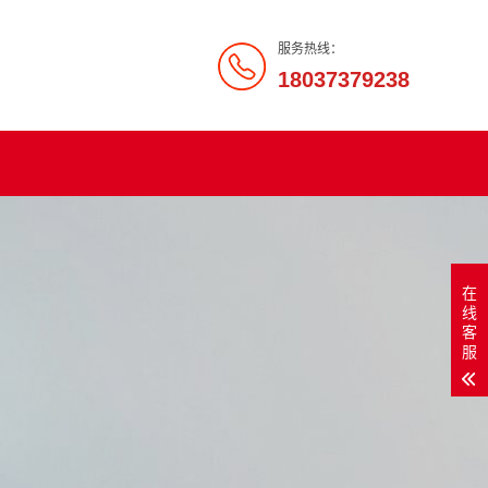
服务热线：
18037379238
在
线
客
服