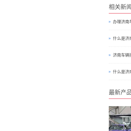
相关新
办理济南
什么是济
济南车辆
什么是济
最新产