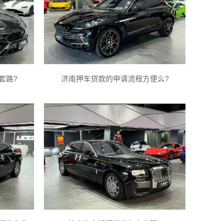
套路?
济南押车贷款的申请流程方便么?