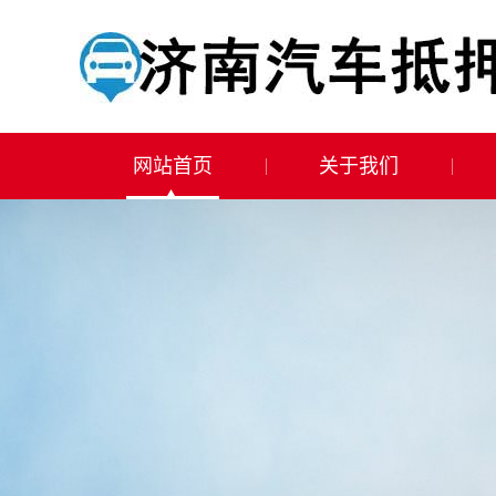
网站首页
关于我们