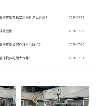
抵押贷款车辆二次抵押怎么办理?
2026-08-02
贷款政策
2026-07-26
抵押贷款如何办理不会踩坑?
2026-07-20
抵押贷款的两大优势!
2026-07-14