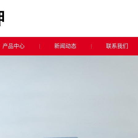
产品中心
新闻动态
联系我们