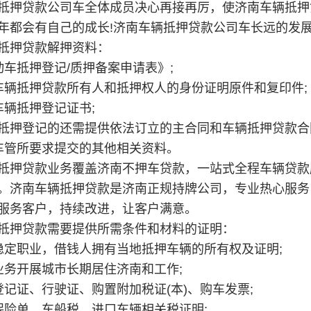
抵押贷款公司车全体成员决心再接再厉，使济南车辆抵押
年都会有自己的成长!济南车辆抵押贷款公司车长远的发展
抵押贷款解押资料：
动车抵押登记/质押备案申请表》;
车辆抵押贷款所有人和抵押权人的身份证明原件和复印件;
车辆抵押登记证书;
抵押登记的还需提供依法订立的主合同和车辆抵押贷款合
车管所要求提交的其他相关资料。
抵押贷款业务覆盖济南不押车贷款，一站式全程车辆贷款
。济南车辆抵押贷款是济南正规持牌公司，专业热心服务
服务客户，持续改进，让客户满意。
抵押贷款需要提供所需条件和材料的证明：
稳定职业，借钱人拥有当地抵押车辆的所有权及证明;
业务开展城市长期居住济南和工作;
登记证、行驶证、购置附加税证(本)、购车发票;
保险单、车船税、进口车辆相关税证明;