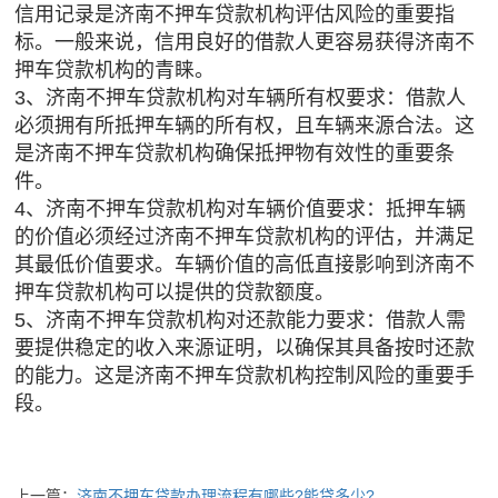
信用记录是济南不押车贷款机构评估风险的重要指
标。一般来说，信用良好的借款人更容易获得济南不
押车贷款机构的青睐。
3、济南不押车贷款机构对车辆所有权要求：借款人
必须拥有所抵押车辆的所有权，且车辆来源合法。这
是济南不押车贷款机构确保抵押物有效性的重要条
件。
4、济南不押车贷款机构对车辆价值要求：抵押车辆
的价值必须经过济南不押车贷款机构的评估，并满足
其最低价值要求。车辆价值的高低直接影响到济南不
押车贷款机构可以提供的贷款额度。
5、济南不押车贷款机构对还款能力要求：借款人需
要提供稳定的收入来源证明，以确保其具备按时还款
的能力。这是济南不押车贷款机构控制风险的重要手
段。
上一篇：
济南不押车贷款办理流程有哪些?能贷多少?