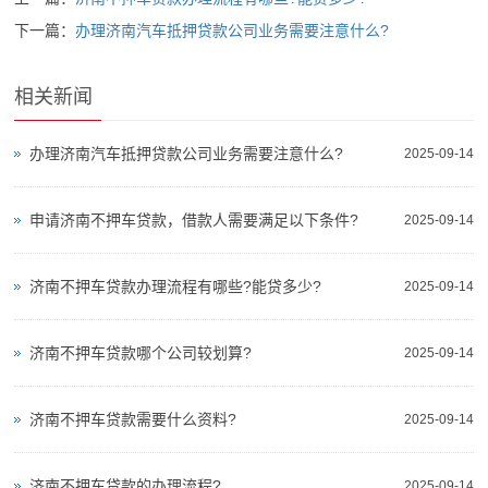
下一篇：
办理济南汽车抵押贷款公司业务需要注意什么?
相关新闻
办理济南汽车抵押贷款公司业务需要注意什么?
2025-09-14
申请济南不押车贷款，借款人需要满足以下条件?
2025-09-14
济南不押车贷款办理流程有哪些?能贷多少?
2025-09-14
济南不押车贷款哪个公司较划算?
2025-09-14
济南不押车贷款需要什么资料?
2025-09-14
济南不押车贷款的办理流程?
2025-09-14