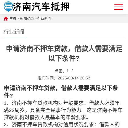
主页
>
新闻动态
>
行业新闻
行业新闻
申请济南不押车贷款，借款人需要满足
以下条件?
点击：
112
发布时间：2025-09-14 20:53
申请济南不押车贷款，借款人需要满足以下条
件?
1、济南不押车贷款机构对年龄要求：借款人必须年
满22周岁，具备完全民事行为能力。这是济南不押车
贷款机构对借款人最基本的年龄要求。
2、济南不押车贷款机构对信用状况要求：借款人的