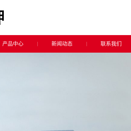
产品中心
新闻动态
联系我们