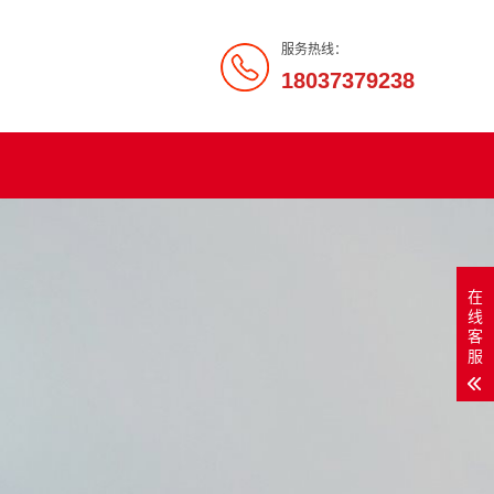
服务热线：
18037379238
在
线
客
服