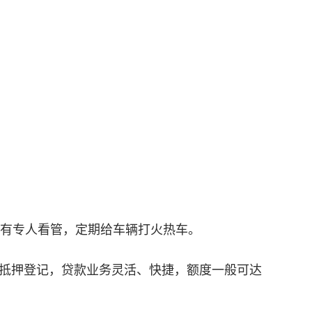
时有专人看管，定期给车辆打火热车。
抵押登记，贷款业务灵活、快捷，额度一般可达